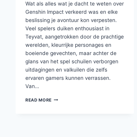
Wat als alles wat je dacht te weten over
Genshin Impact verkeerd was en elke
beslissing je avontuur kon verpesten.
Veel spelers duiken enthousiast in
Teyvat, aangetrokken door de prachtige
werelden, kleurrijke personages en
boeiende gevechten, maar achter de
glans van het spel schuilen verborgen
uitdagingen en valkuilen die zelfs
ervaren gamers kunnen verrassen.
Van…
GENSHIN
READ MORE
IMPACT
SECRETS
THAT
COULD
RUIN
YOUR